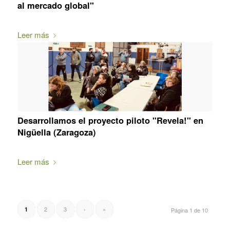
al mercado global"
Leer más
Desarrollamos el proyecto piloto "Revela!" en
Nigüella (Zaragoza)
Leer más
2
3
›
»
1
Página 1 de 10