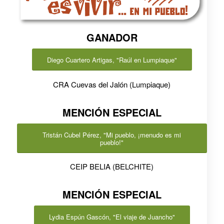
GANADOR
Diego Cuartero Artigas, "Raúl en Lumpiaque"
CRA Cuevas del Jalón (Lumpiaque)
MENCIÓN ESPECIAL
Tristán Cubel Pérez, "Mi pueblo, ¡menudo es mi
pueblo!"
CEIP BELIA (BELCHITE)
MENCIÓN ESPECIAL
Lydia Espún Gascón, "El viaje de Juancho"