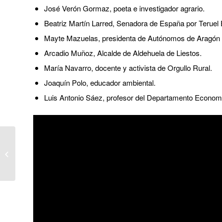
José Verón Gormaz, poeta e investigador agrario.
Beatriz Martín Larred, Senadora de España por Teruel 
Mayte Mazuelas, presidenta de Autónomos de Aragón 
Arcadio Muñoz, Alcalde de Aldehuela de Liestos.
María Navarro, docente y activista de Orgullo Rural.
Joaquín Polo, educador ambiental.
Luis Antonio Sáez, profesor del Departamento Economí
La España rural: Falta
de desarrollo y cómo se
podría revertir (vídeo)