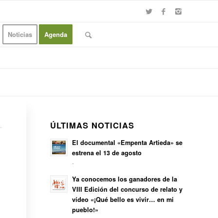
Noticias
Agenda
ÚLTIMAS NOTICIAS
El documental «Empenta Artieda» se
estrena el 13 de agosto
-
Ya conocemos los ganadores de la
VIII Edición del concurso de relato y
vídeo «¡Qué bello es vivir… en mi
pueblo!»