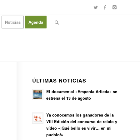
Noticias
Agenda
ÚLTIMAS NOTICIAS
El documental «Empenta Artieda» se
estrena el 13 de agosto
-
Ya conocemos los ganadores de la
VIII Edición del concurso de relato y
vídeo «¡Qué bello es vivir… en mi
pueblo!»