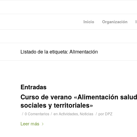
Inicio
Organización
Listado de la etiqueta: Alimentación
Entradas
Curso de verano «Alimentación salud
sociales y territoriales»
/
/
/
0 Comentarios
en
Actividades
,
Noticias
por
DPZ
Leer más