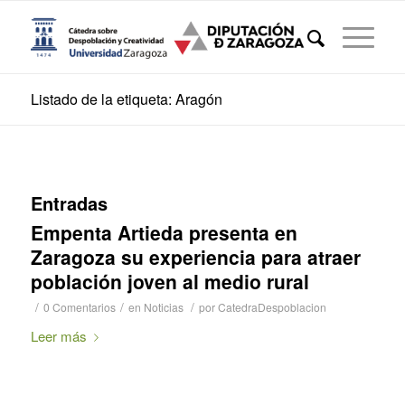
Listado de la etiqueta: Aragón
Entradas
Empenta Artieda presenta en
Zaragoza su experiencia para atraer
población joven al medio rural
/
/
/
0 Comentarios
en
Noticias
por
CatedraDespoblacion
Leer más