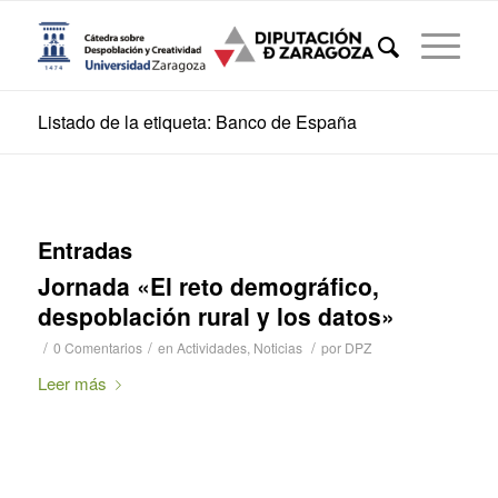
Listado de la etiqueta: Banco de España
Entradas
Jornada «El reto demográfico,
despoblación rural y los datos»
/
/
/
0 Comentarios
en
Actividades
,
Noticias
por
DPZ
Leer más