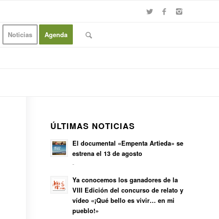
Noticias
Agenda
ÚLTIMAS NOTICIAS
El documental «Empenta Artieda» se
estrena el 13 de agosto
-
Ya conocemos los ganadores de la
VIII Edición del concurso de relato y
vídeo «¡Qué bello es vivir… en mi
pueblo!»