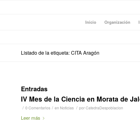
Inicio
Organización
Listado de la etiqueta: CITA Aragón
Entradas
IV Mes de la Ciencia en Morata de Ja
/
/
/
0 Comentarios
en
Noticias
por
CatedraDespoblacion
Leer más