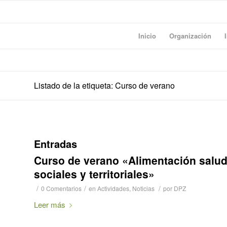
Inicio
Organización
Listado de la etiqueta: Curso de verano
Entradas
Curso de verano «Alimentación salud
sociales y territoriales»
/
/
/
0 Comentarios
en
Actividades
,
Noticias
por
DPZ
Leer más