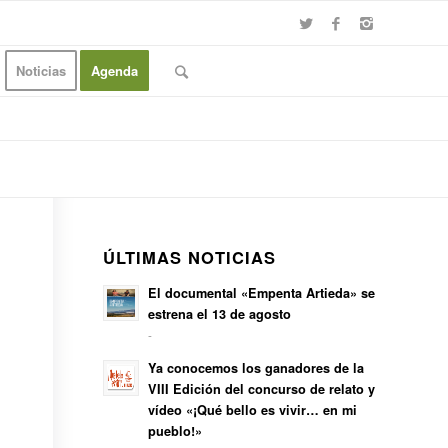
Noticias
Agenda
ÚLTIMAS NOTICIAS
El documental «Empenta Artieda» se
estrena el 13 de agosto
-
Ya conocemos los ganadores de la
VIII Edición del concurso de relato y
vídeo «¡Qué bello es vivir… en mi
pueblo!»