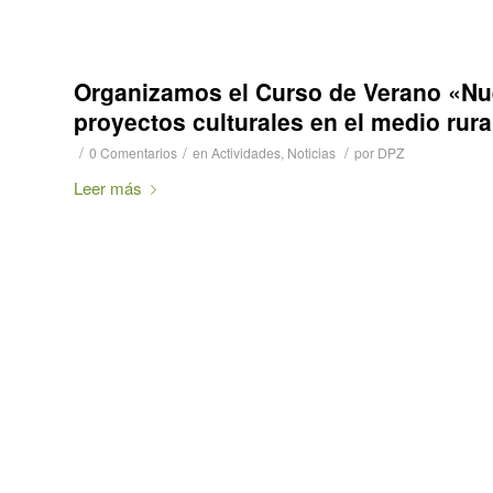
Organizamos el Curso de Verano «Nue
proyectos culturales en el medio rur
/
/
/
0 Comentarios
en
Actividades
,
Noticias
por
DPZ
Leer más