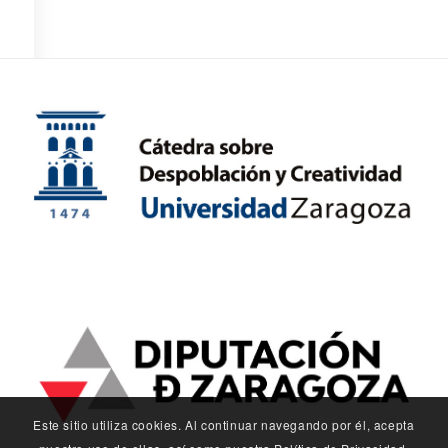
Este sitio utiliza cookies. Al continuar navegando por él, acepta