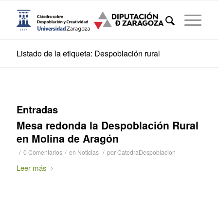
Listado de la etiqueta: Despoblación rural
Entradas
Mesa redonda la Despoblación Rural
en Molina de Aragón
/
/
/
0 Comentarios
en
Noticias
por
CatedraDespoblacion
Leer más