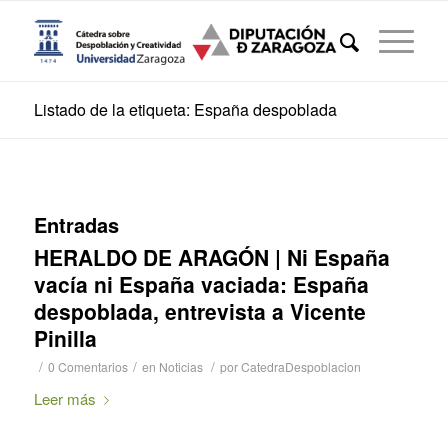
Listado de la etiqueta: España despoblada
Entradas
HERALDO DE ARAGÓN | Ni España
vacía ni España vaciada: España
despoblada, entrevista a Vicente
Pinilla
/
/
/
0 Comentarios
en
Noticias
por
CatedraDespoblacion
Leer más