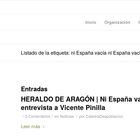
Inicio
Organización
Listado de la etiqueta: ni España vacía ni España va
Entradas
HERALDO DE ARAGÓN | Ni España vac
entrevista a Vicente Pinilla
/
/
/
0 Comentarios
en
Noticias
por
CatedraDespoblacion
Leer más