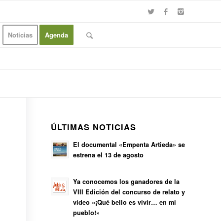
Noticias
Agenda
ÚLTIMAS NOTICIAS
El documental «Empenta Artieda» se
estrena el 13 de agosto
-
Ya conocemos los ganadores de la
VIII Edición del concurso de relato y
vídeo «¡Qué bello es vivir… en mi
pueblo!»