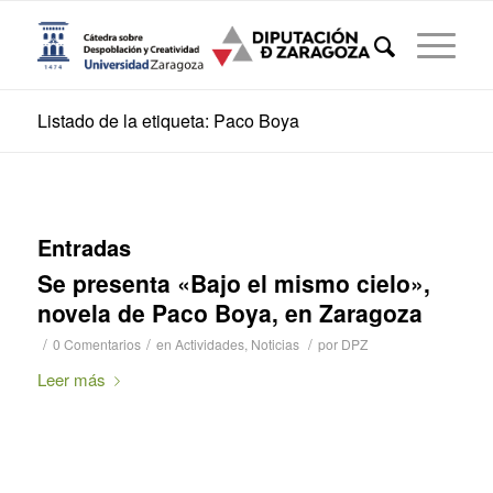
Listado de la etiqueta: Paco Boya
Entradas
Se presenta «Bajo el mismo cielo»,
novela de Paco Boya, en Zaragoza
/
/
/
0 Comentarios
en
Actividades
,
Noticias
por
DPZ
Leer más