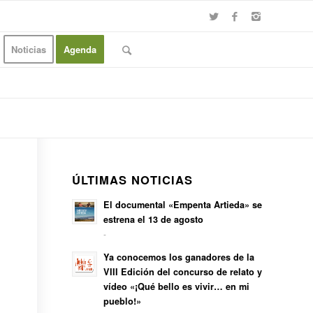
Noticias
Agenda
ÚLTIMAS NOTICIAS
El documental «Empenta Artieda» se
estrena el 13 de agosto
-
Ya conocemos los ganadores de la
VIII Edición del concurso de relato y
vídeo «¡Qué bello es vivir… en mi
pueblo!»