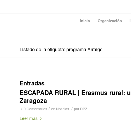
Inicio
Organización
Listado de la etiqueta: programa Arraigo
Entradas
ESCAPADA RURAL | Erasmus rural: un
Zaragoza
/
/
/
0 Comentarios
en
Noticias
por
DPZ
Leer más