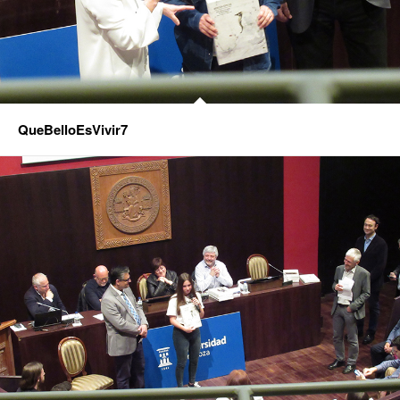
QueBelloEsVivir7