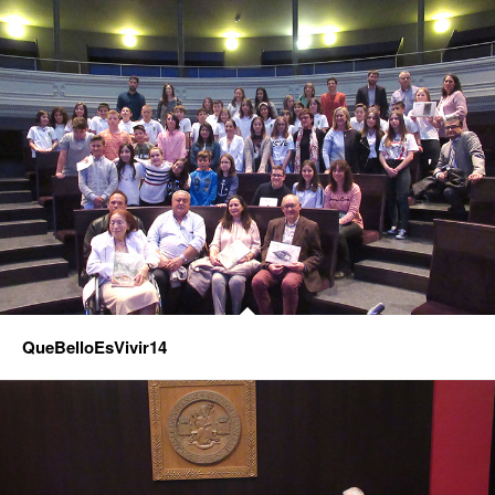
QueBelloEsVivir14