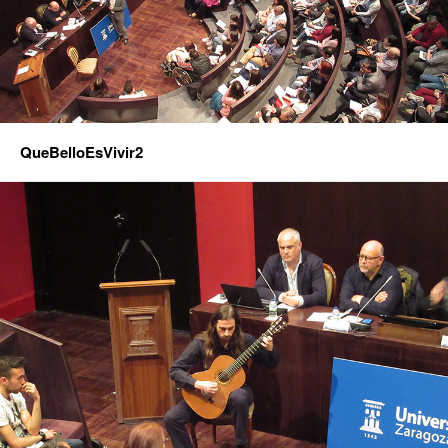
QueBelloEsVivir2