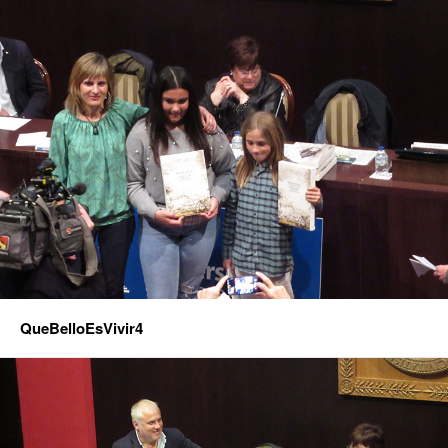
QueBelloEsVivir4