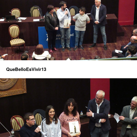
QueBelloEsVivir13