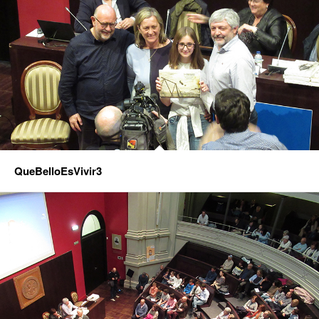
QueBelloEsVivir3