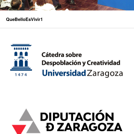
QueBelloEsVivir1