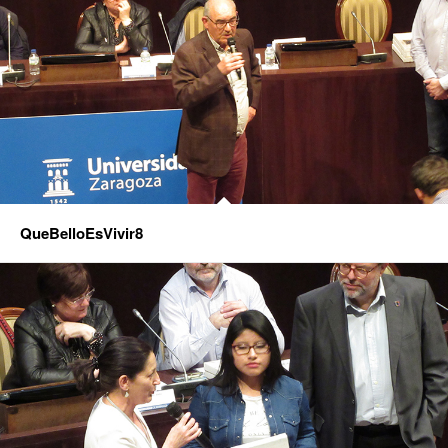
QueBelloEsVivir8