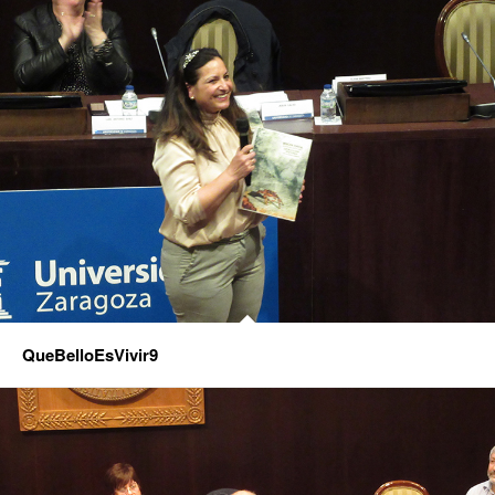
QueBelloEsVivir9