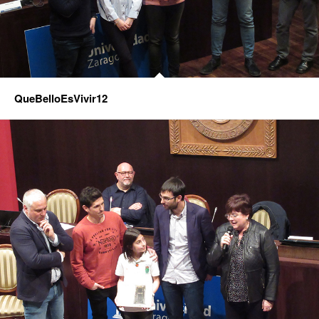
QueBelloEsVivir12