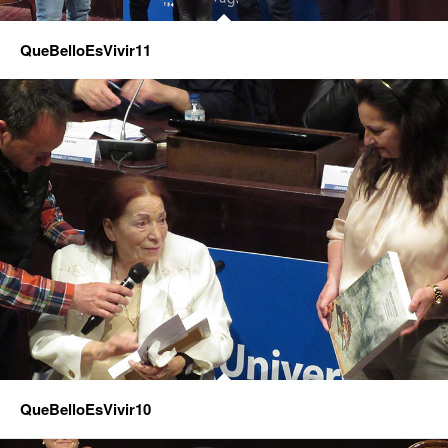
QueBelloEsVivir11
QueBelloEsVivir10