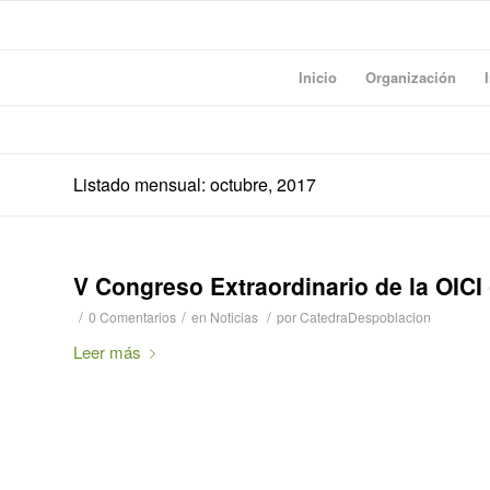
Inicio
Organización
Listado mensual: octubre, 2017
V Congreso Extraordinario de la OICI
/
/
/
0 Comentarios
en
Noticias
por
CatedraDespoblacion
Leer más