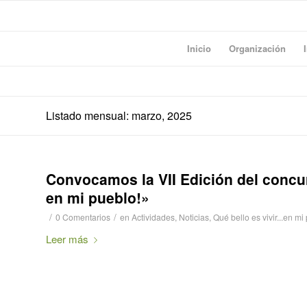
Inicio
Organización
Listado mensual: marzo, 2025
Convocamos la VII Edición del concur
en mi pueblo!»
/
/
0 Comentarios
en
Actividades
,
Noticias
,
Qué bello es vivir...en mi
Leer más