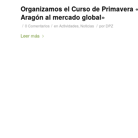
Organizamos el Curso de Primavera «
Aragón al mercado global»
/
/
/
0 Comentarios
en
Actividades
,
Noticias
por
DPZ
Leer más