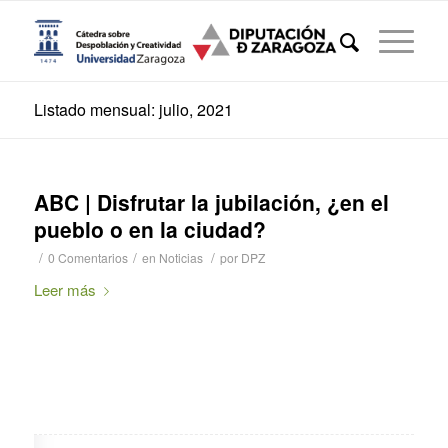
Listado mensual: julio, 2021
ABC | Disfrutar la jubilación, ¿en el
pueblo o en la ciudad?
/
/
/
0 Comentarios
en
Noticias
por
DPZ
Leer más